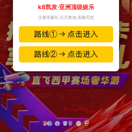
k8凯发·亚洲顶级娱乐
注册享豪礼·亿万奖池·高额无忧